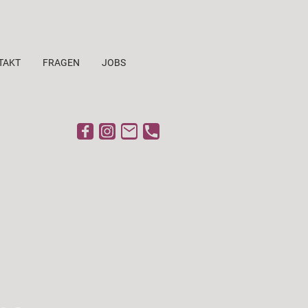
Tel. 0152 / 03 45 31 26
TAKT
FRAGEN
JOBS